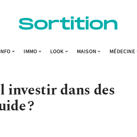
INFO
IMMO
LOOK
MAISON
MÉDECINE
l investir dans des
uide ?