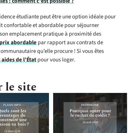
les : comment c'est possible ?
sidence étudiante peut être une option idéale pour
oit confortable et abordable pour séjourner
e son emplacement pratique à proximité des
prix abordable
par rapport aux contrats de
 communautaire qu’elle procure ! Si vous êtes
aides de l’État
pour vous loger.
 le site
FLASH INFO
PATRIMOINE
uels sont les
Pourquoi opter pour
avantages de
le rachat de crédit ?
onstruire une
28 avril 2026
ison en bois ?
11 mars 2026