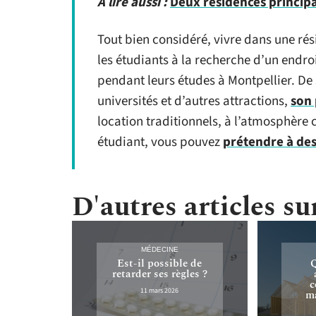
A lire aussi :
Deux résidences principa
Tout bien considéré, vivre dans une ré
les étudiants à la recherche d’un endr
pendant leurs études à Montpellier. D
universités et d’autres attractions,
son 
location traditionnels, à l’atmosphère
étudiant, vous pouvez
prétendre à des 
D'autres articles sur
MÉDECINE
Est-il possible de
Q
retarder ses règles ?
c
11 mars 2026
ma