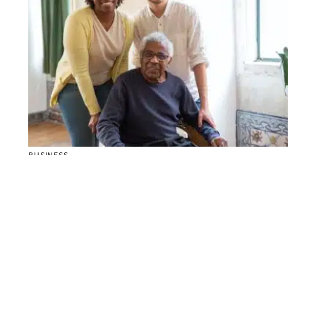
BUSINESS
Développer une franchise d’aide à la personne :
comment s’y prendre ?
Contact
Mentions Légales
Sitemap
© 2025 | sortition.net