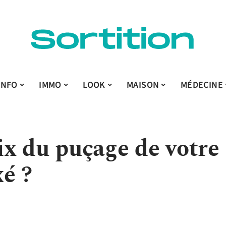
INFO
IMMO
LOOK
MAISON
MÉDECINE
x du puçage de votre
xé ?