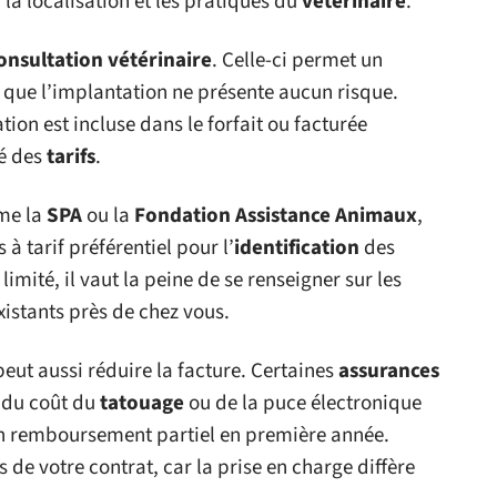
 la localisation et les pratiques du
vétérinaire
.
onsultation vétérinaire
. Celle-ci permet un
 que l’implantation ne présente aucun risque.
tion est incluse dans le forfait ou facturée
té des
tarifs
.
mme la
SPA
ou la
Fondation Assistance Animaux
,
à tarif préférentiel pour l’
identification
des
mité, il vaut la peine de se renseigner sur les
xistants près de chez vous.
eut aussi réduire la facture. Certaines
assurances
 du coût du
tatouage
ou de la puce électronique
 un remboursement partiel en première année.
 de votre contrat, car la prise en charge diffère