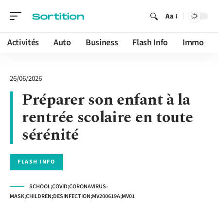
Aa
Activités
Auto
Business
Flash Info
Immo
26/06/2026
Préparer son enfant à la
rentrée scolaire en toute
sérénité
FLASH INFO
SCHOOL;COVID;CORONAVIRUS-
MASK;CHILDREN;DESINFECTION;MV200619A;MV01